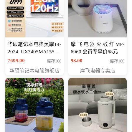
华硕笔记本电脑灵耀14-
摩飞电器灭蚊灯MF-
2024 UX3405MA155夜
6060 会员专享价68元
空蓝 oled 智慧轻薄本 会
7699.00
98.00
库存100
库存100
员专享价6998元
华硕笔记本电脑旗舰店
摩飞电器专卖店