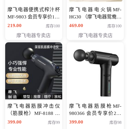
摩飞电器便携式榨汁杯
摩飞电器电火锅MF-
MF-9803 会员专享价138
HG30 （摩飞电器鸳鸯锅
元
MF-HG30 ） 会员专享价
219.00
469.00
库存100
库存100
319元
摩飞电器专卖店
摩飞电器专卖店
摩飞电器筋膜冲击仪
摩飞电器筋膜枪MF-
（筋膜枪）MF-8188 会
980366 会员专享价299
员专享价268元
元
399.00
399.00
库存99
库存98