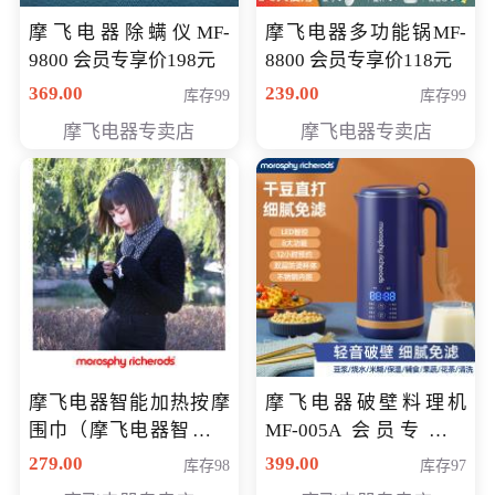
摩飞电器除螨仪MF-
摩飞电器多功能锅MF-
9800 会员专享价198元
8800 会员专享价118元
369.00
239.00
库存99
库存99
摩飞电器专卖店
摩飞电器专卖店
摩飞电器智能加热按摩
摩飞电器破壁料理机
围巾（摩飞电器智能加
MF-005A 会员专享价
热按摩围脖） 会员专享
198元
279.00
399.00
库存98
库存97
价168元