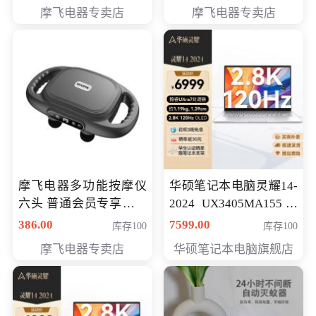
摩飞电器专卖店
摩飞电器专卖店
摩飞电器多功能按摩仪
华硕笔记本电脑灵耀14-
六头 普通会员专享价格
2024 UX3405MA155冰
199元
川银 oled 智慧轻薄本 会
386.00
7599.00
库存100
库存100
员专享价6898元
摩飞电器专卖店
华硕笔记本电脑旗舰店