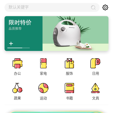
默认关键字
办公
家电
服饰
日用
蔬果
运动
书籍
文具