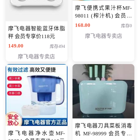
摩飞便携式果汁杯MF-
98011 (榨汁机) 会员专
享价138元
168.00
库存0
摩飞电器智能蓝牙体脂
摩飞电器专卖店
秤 会员专享价118元
149.00
库存494
摩飞电器专卖店
摩飞电器刀具菜板消毒
摩飞电器净水壶MF-
机 MF-98999 会员专享