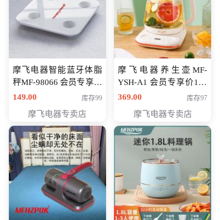
摩飞电器智能蓝牙体脂
摩飞电器养生壶MF-
秤MF-98066 会员专享价
YSH-A1 会员专享价198
98元
元
149.00
369.00
库存99
库存97
摩飞电器专卖店
摩飞电器专卖店