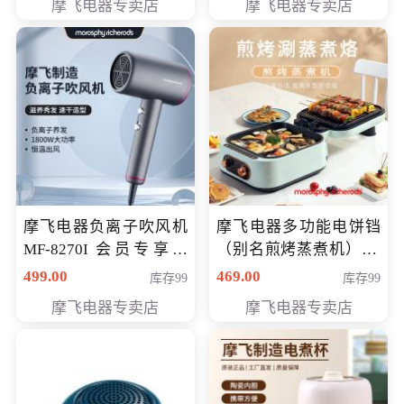
摩飞电器专卖店
摩飞电器专卖店
摩飞电器负离子吹风机
摩飞电器多功能电饼铛
MF-8270I 会员专享价
（别名煎烤蒸煮机） 型
369元
号MF-8888B 会员专享
499.00
469.00
库存99
库存99
价389元
摩飞电器专卖店
摩飞电器专卖店