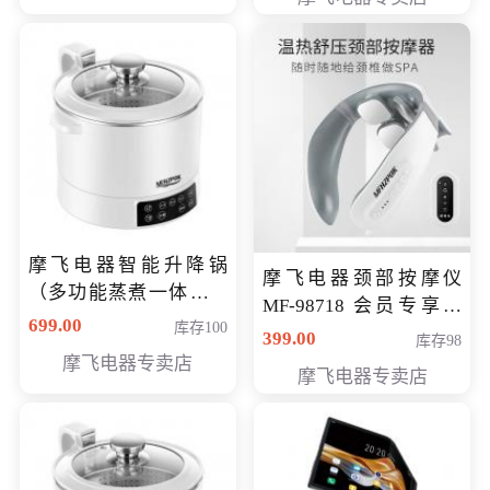
摩飞电器智能升降锅
摩飞电器颈部按摩仪
（多功能蒸煮一体锅）
MF-98718 会员专享价
（智能升降养生锅） 会
699.00
库存100
299元
399.00
库存98
员专享价399元
摩飞电器专卖店
摩飞电器专卖店