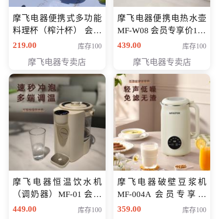
摩飞电器便携式多功能
摩飞电器便携电热水壶
料理杯（榨汁杯） 会员
MF-W08 会员专享价198
专享价118元
元
219.00
439.00
库存100
库存100
摩飞电器专卖店
摩飞电器专卖店
摩飞电器恒温饮水机
摩飞电器破壁豆浆机
（调奶器）MF-01 会员
MF-004A 会员专享价
专享价366元
168元
449.00
359.00
库存100
库存100