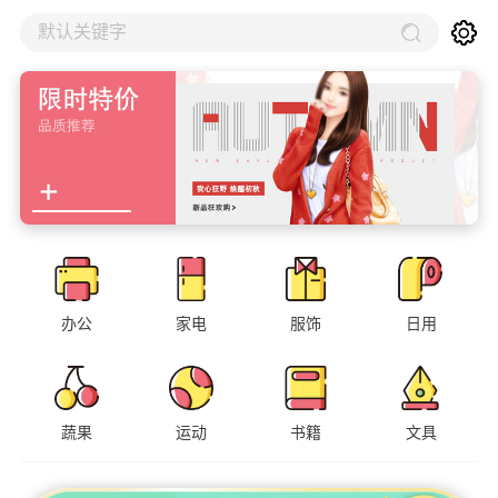
默认关键字
办公
家电
服饰
日用
蔬果
运动
书籍
文具