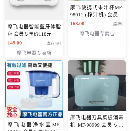
摩飞便携式果汁杯MF-
98011 (榨汁机) 会员专
享价138元
168.00
库存0
摩飞电器智能蓝牙体脂
摩飞电器专卖店
秤 会员专享价118元
149.00
库存494
摩飞电器专卖店
摩飞电器刀具菜板消毒
摩飞电器净水壶MF-
机 MF-98999 会员专享