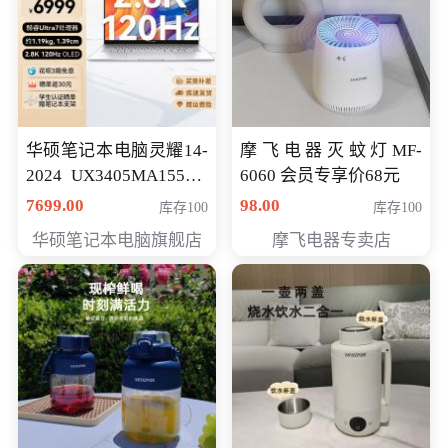
华硕笔记本电脑灵耀14-
摩飞电器灭蚊灯MF-
2024 UX3405MA155夜
6060 会员专享价68元
空蓝 oled 智慧轻薄本 会
7699.00
98.00
库存100
库存100
员专享价6998元
华硕笔记本电脑旗舰店
摩飞电器专卖店