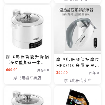
摩飞电器智能升降锅
摩飞电器颈部按摩仪
（多功能蒸煮一体锅）
MF-98718 会员专享价
（智能升降养生锅） 会
699.00
库存100
299元
399.00
库存98
员专享价399元
摩飞电器专卖店
摩飞电器专卖店