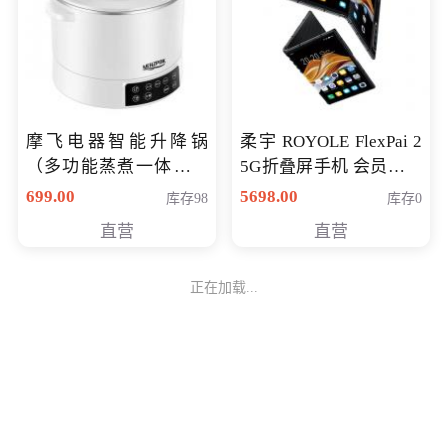
摩飞电器智能升降锅
柔宇 ROYOLE FlexPai 2
（多功能蒸煮一体锅）
5G折叠屏手机 会员专享
（智能升降养生锅） 会
购买价格 4998元
699.00
5698.00
库存98
库存0
员专享价399元
直营
直营
正在加载...