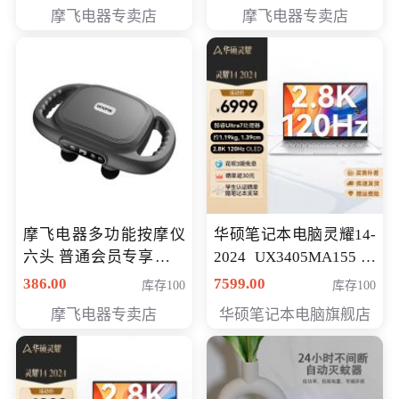
摩飞电器专卖店
摩飞电器专卖店
摩飞电器多功能按摩仪
华硕笔记本电脑灵耀14-
六头 普通会员专享价格
2024 UX3405MA155冰
199元
川银 oled 智慧轻薄本 会
386.00
7599.00
库存100
库存100
员专享价6898元
摩飞电器专卖店
华硕笔记本电脑旗舰店