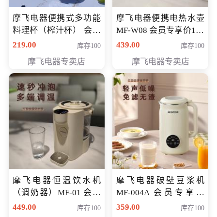
摩飞电器便携式多功能
摩飞电器便携电热水壶
料理杯（榨汁杯） 会员
MF-W08 会员专享价198
专享价118元
元
219.00
439.00
库存100
库存100
摩飞电器专卖店
摩飞电器专卖店
摩飞电器恒温饮水机
摩飞电器破壁豆浆机
（调奶器）MF-01 会员
MF-004A 会员专享价
专享价366元
168元
449.00
359.00
库存100
库存100