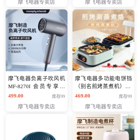
摩飞电器专卖店
摩飞电器专卖店
摩飞电器负离子吹风机
摩飞电器多功能电饼铛
MF-8270I 会员专享价
（别名煎烤蒸煮机） 型
369元
号MF-8888B 会员专享
499.00
469.00
库存99
库存99
价389元
摩飞电器专卖店
摩飞电器专卖店