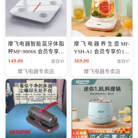
摩飞电器智能蓝牙体脂
摩飞电器养生壶MF-
秤MF-98066 会员专享价
YSH-A1 会员专享价198
98元
元
149.00
369.00
库存99
库存97
摩飞电器专卖店
摩飞电器专卖店