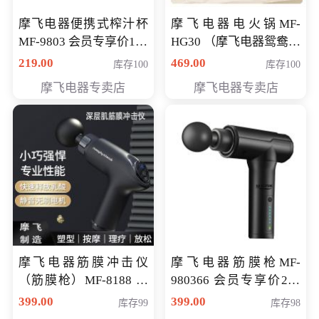
摩飞电器便携式榨汁杯
摩飞电器电火锅MF-
MF-9803 会员专享价138
HG30 （摩飞电器鸳鸯锅
元
MF-HG30 ） 会员专享价
219.00
469.00
库存100
库存100
319元
摩飞电器专卖店
摩飞电器专卖店
摩飞电器筋膜冲击仪
摩飞电器筋膜枪MF-
（筋膜枪）MF-8188 会
980366 会员专享价299
员专享价268元
元
399.00
399.00
库存99
库存98