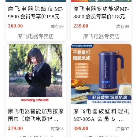
摩飞电器除螨仪MF-
摩飞电器多功能锅MF-
9800 会员专享价198元
8800 会员专享价118元
369.00
239.00
库存99
库存99
摩飞电器专卖店
摩飞电器专卖店
摩飞电器智能加热按摩
摩飞电器破壁料理机
围巾（摩飞电器智能加
MF-005A 会员专享价
热按摩围脖） 会员专享
198元
279.00
399.00
库存98
库存97
价168元