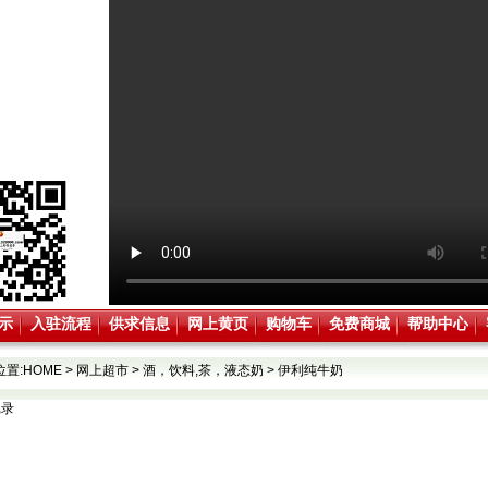
示
入驻流程
供求信息
网上黄页
购物车
免费商城
帮助中心
位置:
HOME
>
网上超市
>
酒，饮料,茶，液态奶
>
伊利纯牛奶
记录