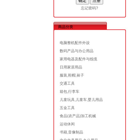
忘记密码?
商品分类
电脑整机配件外设
数码产品与办公用品
家用电器及配件与线缆
日用家居用品
服装,鞋帽,袜子
交通工具
箱包,行李车
儿童玩具,儿童车,婴儿用品
五金工具
食品(农产品)加工机械
运动休闲
书籍,音像制品