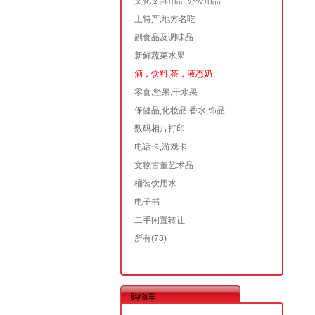
文化文具用品,办公用品
土特产,地方名吃
副食品及调味品
新鲜蔬菜水果
酒，饮料,茶，液态奶
零食,坚果,干水果
保健品,化妆品,香水,饰品
数码相片打印
电话卡,游戏卡
文物古董艺术品
桶装饮用水
电子书
二手闲置转让
所有
(78)
购物车