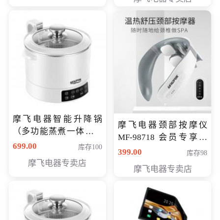
摩飞电器智能升降锅
摩飞电器颈部按摩仪
（多功能蒸煮一体锅）
MF-98718 会员专享价
（智能升降养生锅） 会
699.00
库存100
299元
399.00
库存98
员专享价399元
摩飞电器专卖店
摩飞电器专卖店