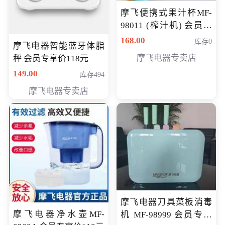
摩飞便携式果汁杯MF-
98011 (榨汁机) 会员专
享价138元
168.00
库存0
摩飞电器智能蓝牙体脂
摩飞电器专卖店
秤 会员专享价118元
149.00
库存494
摩飞电器专卖店
摩飞电器刀具菜板消毒
摩飞电器净水壶MF-
机 MF-98999 会员专享