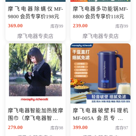
摩飞电器除螨仪MF-
摩飞电器多功能锅MF-
9800 会员专享价198元
8800 会员专享价118元
369.00
239.00
库存99
库存99
摩飞电器专卖店
摩飞电器专卖店
摩飞电器智能加热按摩
摩飞电器破壁料理机
围巾（摩飞电器智能加
MF-005A 会员专享价
热按摩围脖） 会员专享
198元
279.00
399.00
库存98
库存97
价168元