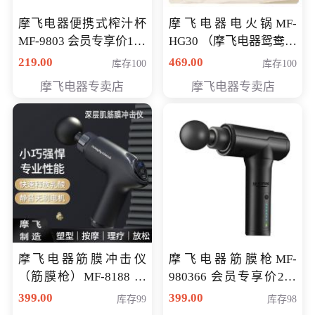
摩飞电器便携式榨汁杯
摩飞电器电火锅MF-
MF-9803 会员专享价138
HG30 （摩飞电器鸳鸯锅
元
MF-HG30 ） 会员专享价
219.00
469.00
库存100
库存100
319元
摩飞电器专卖店
摩飞电器专卖店
摩飞电器筋膜冲击仪
摩飞电器筋膜枪MF-
（筋膜枪）MF-8188 会
980366 会员专享价299
员专享价268元
元
399.00
399.00
库存99
库存98