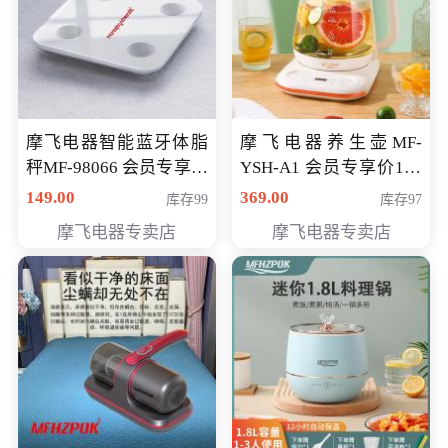
摩飞电器智能蓝牙体脂
摩飞电器养生壶MF-
秤MF-98066 会员专享价
YSH-A1 会员专享价198
98元
元
149.00
369.00
库存99
库存97
摩飞电器专卖店
摩飞电器专卖店