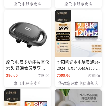
摩飞电器专卖店
摩飞电器专卖店
摩飞电器多功能按摩仪
华硕笔记本电脑灵耀14-
六头 普通会员专享价格
2024 UX3405MA155冰
199元
川银 oled 智慧轻薄本 会
386.00
7599.00
库存100
库存100
员专享价6898元
摩飞电器专卖店
华硕笔记本电脑旗舰店