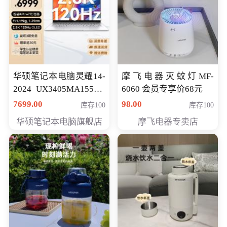
华硕笔记本电脑灵耀14-
摩飞电器灭蚊灯MF-
2024 UX3405MA155夜
6060 会员专享价68元
空蓝 oled 智慧轻薄本 会
7699.00
98.00
库存100
库存100
员专享价6998元
华硕笔记本电脑旗舰店
摩飞电器专卖店