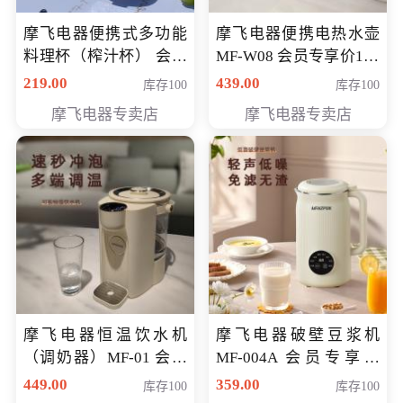
摩飞电器便携式多功能
摩飞电器便携电热水壶
料理杯（榨汁杯） 会员
MF-W08 会员专享价198
专享价118元
元
219.00
439.00
库存100
库存100
摩飞电器专卖店
摩飞电器专卖店
摩飞电器恒温饮水机
摩飞电器破壁豆浆机
（调奶器）MF-01 会员
MF-004A 会员专享价
专享价366元
168元
449.00
359.00
库存100
库存100