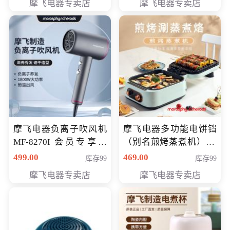
摩飞电器专卖店
摩飞电器专卖店
摩飞电器负离子吹风机
摩飞电器多功能电饼铛
MF-8270I 会员专享价
（别名煎烤蒸煮机） 型
369元
号MF-8888B 会员专享
499.00
469.00
库存99
库存99
价389元
摩飞电器专卖店
摩飞电器专卖店