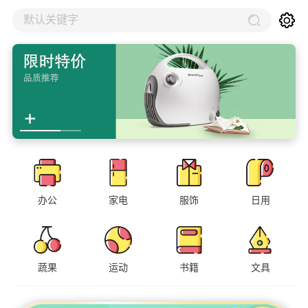
默认关键字
办公
家电
服饰
日用
蔬果
运动
书籍
文具