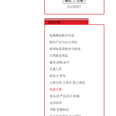
忘记密码?
商品分类
电脑整机配件外设
数码产品与办公用品
家用电器及配件与线缆
日用家居用品
服装,鞋帽,袜子
交通工具
箱包,行李车
儿童玩具,儿童车,婴儿用品
五金工具
食品(农产品)加工机械
运动休闲
书籍,音像制品