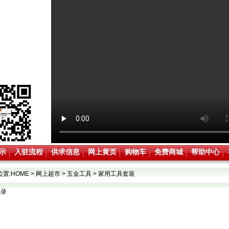
示
入驻流程
供求信息
网上黄页
购物车
免费商城
帮助中心
位置:
HOME
>
网上超市
>
五金工具
>
家用工具套装
记录