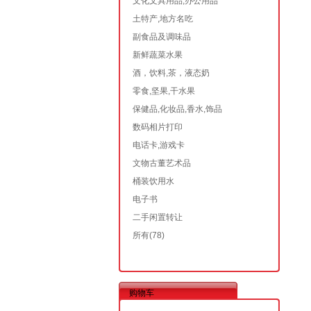
文化文具用品,办公用品
土特产,地方名吃
副食品及调味品
新鲜蔬菜水果
酒，饮料,茶，液态奶
零食,坚果,干水果
保健品,化妆品,香水,饰品
数码相片打印
电话卡,游戏卡
文物古董艺术品
桶装饮用水
电子书
二手闲置转让
所有
(78)
购物车