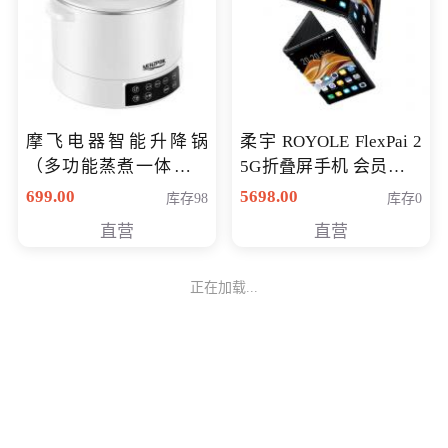
摩飞电器智能升降锅
柔宇 ROYOLE FlexPai 2
（多功能蒸煮一体锅）
5G折叠屏手机 会员专享
（智能升降养生锅） 会
购买价格 4998元
699.00
5698.00
库存98
库存0
员专享价399元
直营
直营
正在加载...