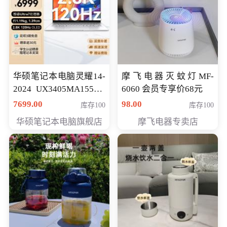
华硕笔记本电脑灵耀14-
摩飞电器灭蚊灯MF-
2024 UX3405MA155夜
6060 会员专享价68元
空蓝 oled 智慧轻薄本 会
7699.00
98.00
库存100
库存100
员专享价6998元
华硕笔记本电脑旗舰店
摩飞电器专卖店