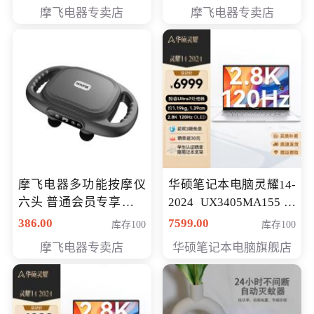
摩飞电器专卖店
摩飞电器专卖店
摩飞电器多功能按摩仪
华硕笔记本电脑灵耀14-
六头 普通会员专享价格
2024 UX3405MA155冰
199元
川银 oled 智慧轻薄本 会
386.00
7599.00
库存100
库存100
员专享价6898元
摩飞电器专卖店
华硕笔记本电脑旗舰店