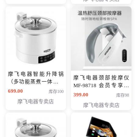
摩飞电器智能升降锅
摩飞电器颈部按摩仪
（多功能蒸煮一体锅）
MF-98718 会员专享价
（智能升降养生锅） 会
699.00
库存100
299元
399.00
库存98
员专享价399元
摩飞电器专卖店
摩飞电器专卖店