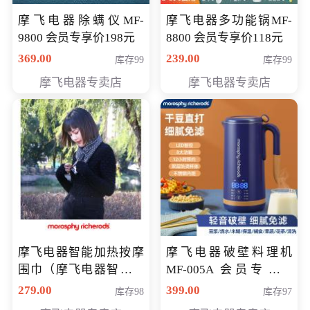
摩飞电器除螨仪MF-
摩飞电器多功能锅MF-
9800 会员专享价198元
8800 会员专享价118元
369.00
239.00
库存99
库存99
摩飞电器专卖店
摩飞电器专卖店
摩飞电器智能加热按摩
摩飞电器破壁料理机
围巾（摩飞电器智能加
MF-005A 会员专享价
热按摩围脖） 会员专享
198元
279.00
399.00
库存98
库存97
价168元