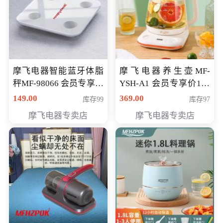
摩飞电器智能蓝牙体脂
摩飞电器养生壶MF-
秤MF-98066 会员专享价
YSH-A1 会员专享价198
98元
元
149.00
369.00
库存99
库存97
摩飞电器专卖店
摩飞电器专卖店