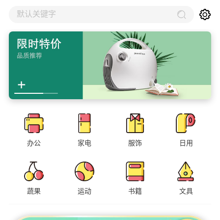
默认关键字
办公
家电
服饰
日用
蔬果
运动
书籍
文具