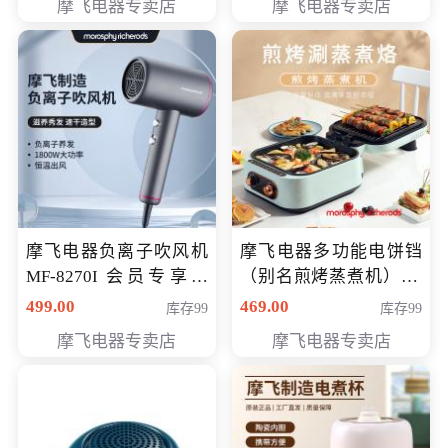
摩飞电器专卖店
摩飞电器专卖店
摩飞电器负离子吹风机
摩飞电器多功能电饼铛
MF-8270I 会员专享价
（别名煎烤蒸煮机） 型
369元
号MF-8888B 会员专享
499.00
469.00
库存99
库存99
价389元
摩飞电器专卖店
摩飞电器专卖店