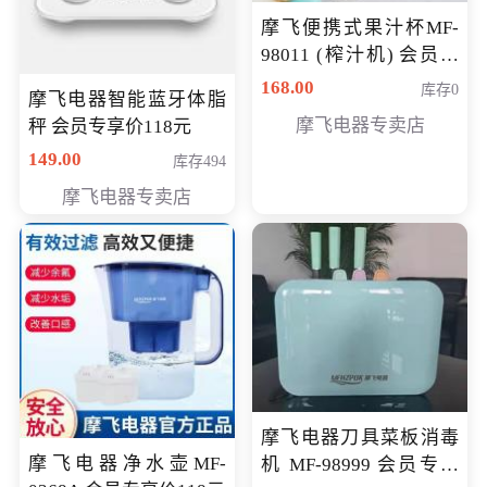
摩飞便携式果汁杯MF-
98011 (榨汁机) 会员专
享价138元
168.00
库存0
摩飞电器智能蓝牙体脂
摩飞电器专卖店
秤 会员专享价118元
149.00
库存494
摩飞电器专卖店
摩飞电器刀具菜板消毒
摩飞电器净水壶MF-
机 MF-98999 会员专享