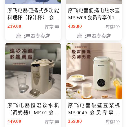
摩飞电器便携式多功能
摩飞电器便携电热水壶
料理杯（榨汁杯） 会员
MF-W08 会员专享价198
专享价118元
元
219.00
439.00
库存100
库存100
摩飞电器专卖店
摩飞电器专卖店
摩飞电器恒温饮水机
摩飞电器破壁豆浆机
（调奶器）MF-01 会员
MF-004A 会员专享价
专享价366元
168元
449.00
359.00
库存100
库存100