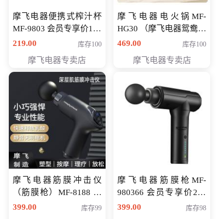
摩飞电器便携式榨汁杯
摩飞电器电火锅MF-
MF-9803 会员专享价138
HG30 （摩飞电器鸳鸯锅
元
MF-HG30 ） 会员专享价
219.00
469.00
库存100
库存100
319元
摩飞电器专卖店
摩飞电器专卖店
摩飞电器筋膜冲击仪
摩飞电器筋膜枪MF-
（筋膜枪）MF-8188 会
980366 会员专享价299
员专享价268元
元
399.00
399.00
库存99
库存98