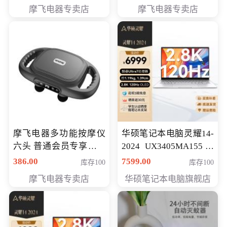
摩飞电器专卖店
摩飞电器专卖店
摩飞电器多功能按摩仪
华硕笔记本电脑灵耀14-
六头 普通会员专享价格
2024 UX3405MA155冰
199元
川银 oled 智慧轻薄本 会
386.00
7599.00
库存100
库存100
员专享价6898元
摩飞电器专卖店
华硕笔记本电脑旗舰店