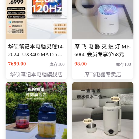
华硕笔记本电脑灵耀14-
摩飞电器灭蚊灯MF-
2024 UX3405MA155夜
6060 会员专享价68元
空蓝 oled 智慧轻薄本 会
7699.00
98.00
库存100
库存100
员专享价6998元
华硕笔记本电脑旗舰店
摩飞电器专卖店