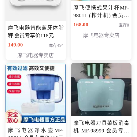
摩飞便携式果汁杯MF-
98011 (榨汁机) 会员专
享价138元
168.00
库存0
摩飞电器智能蓝牙体脂
摩飞电器专卖店
秤 会员专享价118元
149.00
库存494
摩飞电器专卖店
摩飞电器刀具菜板消毒
摩飞电器净水壶MF-
机 MF-98999 会员专享