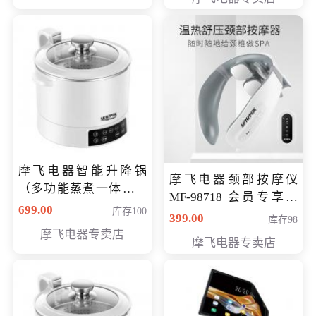
摩飞电器智能升降锅
摩飞电器颈部按摩仪
（多功能蒸煮一体锅）
MF-98718 会员专享价
（智能升降养生锅） 会
699.00
库存100
299元
399.00
库存98
员专享价399元
摩飞电器专卖店
摩飞电器专卖店