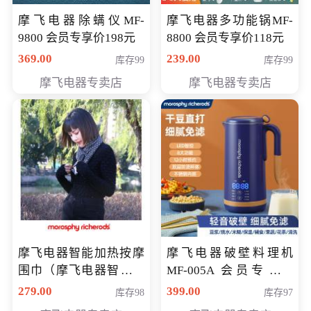
摩飞电器除螨仪MF-
摩飞电器多功能锅MF-
9800 会员专享价198元
8800 会员专享价118元
369.00
239.00
库存99
库存99
摩飞电器专卖店
摩飞电器专卖店
摩飞电器智能加热按摩
摩飞电器破壁料理机
围巾（摩飞电器智能加
MF-005A 会员专享价
热按摩围脖） 会员专享
198元
279.00
399.00
库存98
库存97
价168元