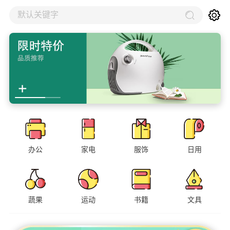
默认关键字
办公
家电
服饰
日用
蔬果
运动
书籍
文具