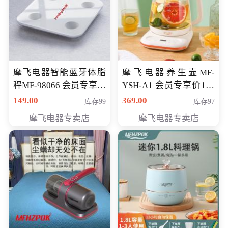
摩飞电器智能蓝牙体脂
摩飞电器养生壶MF-
秤MF-98066 会员专享价
YSH-A1 会员专享价198
98元
元
149.00
369.00
库存99
库存97
摩飞电器专卖店
摩飞电器专卖店