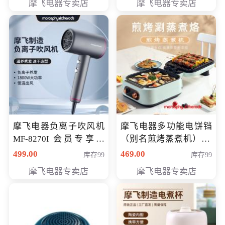
摩飞电器专卖店
摩飞电器专卖店
摩飞电器负离子吹风机
摩飞电器多功能电饼铛
MF-8270I 会员专享价
（别名煎烤蒸煮机） 型
369元
号MF-8888B 会员专享
499.00
469.00
库存99
库存99
价389元
摩飞电器专卖店
摩飞电器专卖店