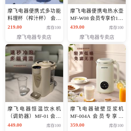
摩飞电器便携式多功能
摩飞电器便携电热水壶
料理杯（榨汁杯） 会员
MF-W08 会员专享价198
专享价118元
元
219.00
439.00
库存100
库存100
摩飞电器专卖店
摩飞电器专卖店
摩飞电器恒温饮水机
摩飞电器破壁豆浆机
（调奶器）MF-01 会员
MF-004A 会员专享价
专享价366元
168元
449.00
359.00
库存100
库存100