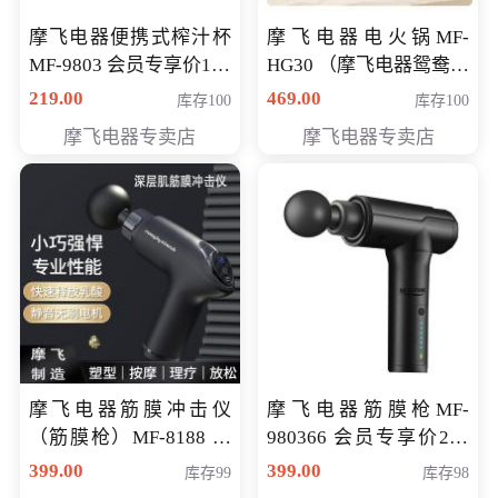
摩飞电器便携式榨汁杯
摩飞电器电火锅MF-
MF-9803 会员专享价138
HG30 （摩飞电器鸳鸯锅
元
MF-HG30 ） 会员专享价
219.00
469.00
库存100
库存100
319元
摩飞电器专卖店
摩飞电器专卖店
摩飞电器筋膜冲击仪
摩飞电器筋膜枪MF-
（筋膜枪）MF-8188 会
980366 会员专享价299
员专享价268元
元
399.00
399.00
库存99
库存98